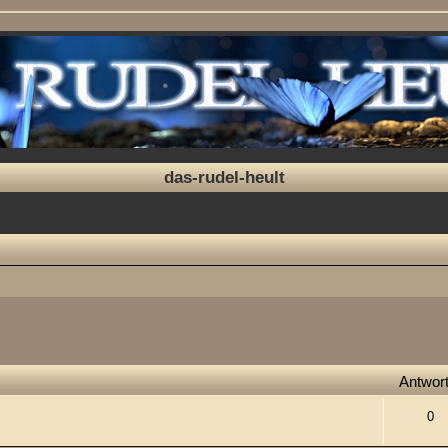
das-rudel-heult
Antwor
0