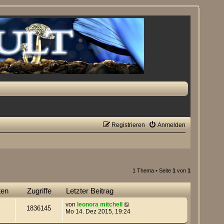
Registrieren
Anmelden
1 Thema • Seite
1
von
1
ten
Zugriffe
Letzter Beitrag
von
leonora mitchell
1836145
Mo 14. Dez 2015, 19:24