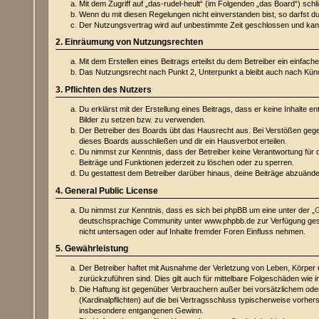
Mit dem Zugriff auf „das-rudel-heult“ (im Folgenden „das Board“) sc
Wenn du mit diesen Regelungen nicht einverstanden bist, so darfst du 
Der Nutzungsvertrag wird auf unbestimmte Zeit geschlossen und kann 
2. Einräumung von Nutzungsrechten
Mit dem Erstellen eines Beitrags erteilst du dem Betreiber ein einfa
Das Nutzungsrecht nach Punkt 2, Unterpunkt a bleibt auch nach Kü
3. Pflichten des Nutzers
Du erklärst mit der Erstellung eines Beitrags, dass er keine Inhalte 
Bilder zu setzen bzw. zu verwenden.
Der Betreiber des Boards übt das Hausrecht aus. Bei Verstößen geg
dieses Boards ausschließen und dir ein Hausverbot erteilen.
Du nimmst zur Kenntnis, dass der Betreiber keine Verantwortung für di
Beiträge und Funktionen jederzeit zu löschen oder zu sperren.
Du gestattest dem Betreiber darüber hinaus, deine Beiträge abzuände
4. General Public License
Du nimmst zur Kenntnis, dass es sich bei phpBB um eine unter der „
G
deutschsprachige Community unter www.phpbb.de zur Verfügung gestel
nicht untersagen oder auf Inhalte fremder Foren Einfluss nehmen.
5. Gewährleistung
Der Betreiber haftet mit Ausnahme der Verletzung von Leben, Körper un
zurückzuführen sind. Dies gilt auch für mittelbare Folgeschäden wi
Die Haftung ist gegenüber Verbrauchern außer bei vorsätzlichem oder
(Kardinalpflichten) auf die bei Vertragsschluss typischerweise vorh
insbesondere entgangenen Gewinn.