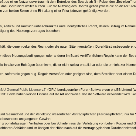
hließt du einen Nutzungsvertrag mit dem Betreiber des Boards ab (im Folgenden „Betreiber“) 
das Board nicht weiter nutzen. Für die Nutzung des Boards gelten jeweils die an dieser Stell
von beiden Seiten ohne Einhaltung einer Frist jederzeit gekündigt werden.
ches, zeitlich und räumlich unbeschränktes und unentgeltliches Recht, deinen Beitrag im Rah
ndigung des Nutzungsvertrages bestehen.
enthält, die gegen geltendes Recht oder die guten Sitten verstoßen. Du erklärst insbesondere,
en diese Nutzungsbedingungen oder anderer im Board veröffentlichten Regeln kann der Betr
e Inhalte von Beiträgen übernimmt, die er nicht selbst erstellt hat oder die er nicht zur Ken
rn, sofern sie gegen o. g. Regeln verstoßen oder geeignet sind, dem Betreiber oder einem 
NU General Public License v2
“ (GPL) bereitgestellten Foren-Software von phpBB Limited 
lt. Beide haben keinen Einfluss auf die Art und Weise, wie die Software verwendet wird. 
d Gesundheit und der Verletzung wesentlicher Vertragspflichten (Kardinalpflichten) nur für 
e insbesondere entgangenen Gewinn.
 grob fahrlässigem Verhalten oder bei Schäden aus der Verletzung von Leben, Körper und Ge
ersehbaren Schäden und im übrigen der Höhe nach auf die vertragstypischen Durchschnittssch