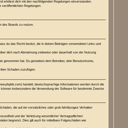
und erklärst dich mit den nachfolgenden Regelungen einverstanden.
e veröffentlichten Regelungen.
men des Boards zu nutzen.
 dass du das Recht besitzt, die in deinen Beiträgen verwendeten Links und
eiber dich nach Abmahnung zeitweise oder dauerhaft von der Nutzung
ntnis genommen hat. Du gestattest dem Betreiber, dein Benutzerkonto,
Dritten Schaden zuzufügen.
(www.phpbb.com) handelt; deutschsprachige Informationen werden durch die
Sie können insbesondere die Verwendung der Software für bestimmte Zwecke
Schäden, die auf ein vorsätzliches oder grob fahrlässiges Verhalten
sundheit und der Verletzung wesentlicher Vertragspflichten
äden begrenzt. Dies gilt auch für mittelbare Folgeschäden wie