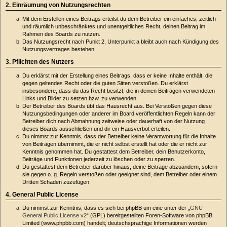
2. Einräumung von Nutzungsrechten
Mit dem Erstellen eines Beitrags erteilst du dem Betreiber ein einfaches, zeitlich
und räumlich unbeschränktes und unentgeltliches Recht, deinen Beitrag im
Rahmen des Boards zu nutzen.
Das Nutzungsrecht nach Punkt 2, Unterpunkt a bleibt auch nach Kündigung des
Nutzungsvertrages bestehen.
3. Pflichten des Nutzers
Du erklärst mit der Erstellung eines Beitrags, dass er keine Inhalte enthält, die
gegen geltendes Recht oder die guten Sitten verstoßen. Du erklärst
insbesondere, dass du das Recht besitzt, die in deinen Beiträgen verwendeten
Links und Bilder zu setzen bzw. zu verwenden.
Der Betreiber des Boards übt das Hausrecht aus. Bei Verstößen gegen diese
Nutzungsbedingungen oder anderer im Board veröffentlichten Regeln kann der
Betreiber dich nach Abmahnung zeitweise oder dauerhaft von der Nutzung
dieses Boards ausschließen und dir ein Hausverbot erteilen.
Du nimmst zur Kenntnis, dass der Betreiber keine Verantwortung für die Inhalte
von Beiträgen übernimmt, die er nicht selbst erstellt hat oder die er nicht zur
Kenntnis genommen hat. Du gestattest dem Betreiber, dein Benutzerkonto,
Beiträge und Funktionen jederzeit zu löschen oder zu sperren.
Du gestattest dem Betreiber darüber hinaus, deine Beiträge abzuändern, sofern
sie gegen o. g. Regeln verstoßen oder geeignet sind, dem Betreiber oder einem
Dritten Schaden zuzufügen.
4. General Public License
Du nimmst zur Kenntnis, dass es sich bei phpBB um eine unter der „
GNU
General Public License v2
“ (GPL) bereitgestellten Foren-Software von phpBB
Limited (www.phpbb.com) handelt; deutschsprachige Informationen werden