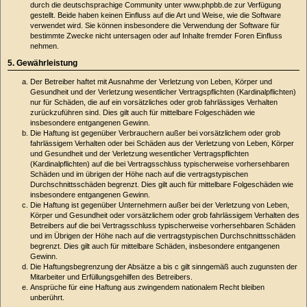
durch die deutschsprachige Community unter www.phpbb.de zur Verfügung
gestellt. Beide haben keinen Einfluss auf die Art und Weise, wie die Software
verwendet wird. Sie können insbesondere die Verwendung der Software für
bestimmte Zwecke nicht untersagen oder auf Inhalte fremder Foren Einfluss
nehmen.
5. Gewährleistung
Der Betreiber haftet mit Ausnahme der Verletzung von Leben, Körper und
Gesundheit und der Verletzung wesentlicher Vertragspflichten (Kardinalpflichten)
nur für Schäden, die auf ein vorsätzliches oder grob fahrlässiges Verhalten
zurückzuführen sind. Dies gilt auch für mittelbare Folgeschäden wie
insbesondere entgangenen Gewinn.
Die Haftung ist gegenüber Verbrauchern außer bei vorsätzlichem oder grob
fahrlässigem Verhalten oder bei Schäden aus der Verletzung von Leben, Körper
und Gesundheit und der Verletzung wesentlicher Vertragspflichten
(Kardinalpflichten) auf die bei Vertragsschluss typischerweise vorhersehbaren
Schäden und im übrigen der Höhe nach auf die vertragstypischen
Durchschnittsschäden begrenzt. Dies gilt auch für mittelbare Folgeschäden wie
insbesondere entgangenen Gewinn.
Die Haftung ist gegenüber Unternehmern außer bei der Verletzung von Leben,
Körper und Gesundheit oder vorsätzlichem oder grob fahrlässigem Verhalten des
Betreibers auf die bei Vertragsschluss typischerweise vorhersehbaren Schäden
und im Übrigen der Höhe nach auf die vertragstypischen Durchschnittsschäden
begrenzt. Dies gilt auch für mittelbare Schäden, insbesondere entgangenen
Gewinn.
Die Haftungsbegrenzung der Absätze a bis c gilt sinngemäß auch zugunsten der
Mitarbeiter und Erfüllungsgehilfen des Betreibers.
Ansprüche für eine Haftung aus zwingendem nationalem Recht bleiben
unberührt.