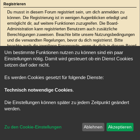
Registrieren
Du musst in diesem Forum registriert sein, um dich anmelden zu
können. Die Registrierung ist in wenigen Augenblicken erledigt und
ermöglicht dir, auf weitere Funktionen zuzugreifen. Die Board-
Administration kann registrierten Benutzern auch zusätzliche
Berechtigungen zuweisen. Beachte bitte unsere Nutzungsbedingungen
und die verwandten Regelungen, bevor du dich registrierst. Bitte
beachte auch die jeweiligen Forenregeln, wenn du dich in diesem Board
bewegst.
Um bestimmte Funktionen nutzen zu können sind ein paar
Einstellungen nötig. Damit wird gesteuert ob ein Dienst Cookies
Nutzungsbedingungen
|
Datenschutzerklärung
setzen darf oder nicht.
Registrieren
Es werden Cookies gesetzt für folgende Dienste:
Technisch notwendige Cookies
.
Startseite
Foren-Übersicht
Alle Zeiten sind
UTC
Powered by
phpBB
® Forum Software © phpBB Limited
Deutsche Übersetzung durch
phpBB.de
Die Einstellungen können später zu jedem Zeitpunkt geändert
Style: X-Creamy by Joyce&Luna
phpBB-Style-Design
werden.
Zu den Cookie-Einstellungen
Ablehnen
Akzeptieren