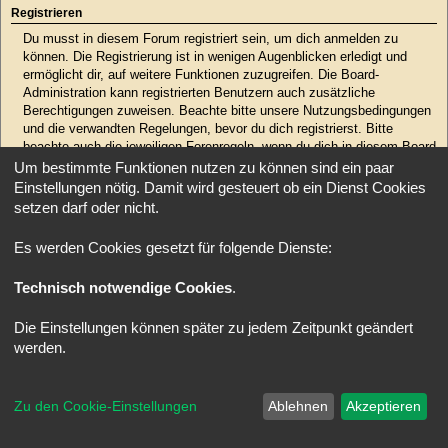
Registrieren
Du musst in diesem Forum registriert sein, um dich anmelden zu
können. Die Registrierung ist in wenigen Augenblicken erledigt und
ermöglicht dir, auf weitere Funktionen zuzugreifen. Die Board-
Administration kann registrierten Benutzern auch zusätzliche
Berechtigungen zuweisen. Beachte bitte unsere Nutzungsbedingungen
und die verwandten Regelungen, bevor du dich registrierst. Bitte
beachte auch die jeweiligen Forenregeln, wenn du dich in diesem Board
bewegst.
Um bestimmte Funktionen nutzen zu können sind ein paar
Einstellungen nötig. Damit wird gesteuert ob ein Dienst Cookies
Nutzungsbedingungen
|
Datenschutzerklärung
setzen darf oder nicht.
Registrieren
Es werden Cookies gesetzt für folgende Dienste:
Technisch notwendige Cookies
.
Startseite
Foren-Übersicht
Alle Zeiten sind
UTC
Powered by
phpBB
® Forum Software © phpBB Limited
Deutsche Übersetzung durch
phpBB.de
Die Einstellungen können später zu jedem Zeitpunkt geändert
Style: X-Creamy by Joyce&Luna
phpBB-Style-Design
werden.
Zu den Cookie-Einstellungen
Ablehnen
Akzeptieren