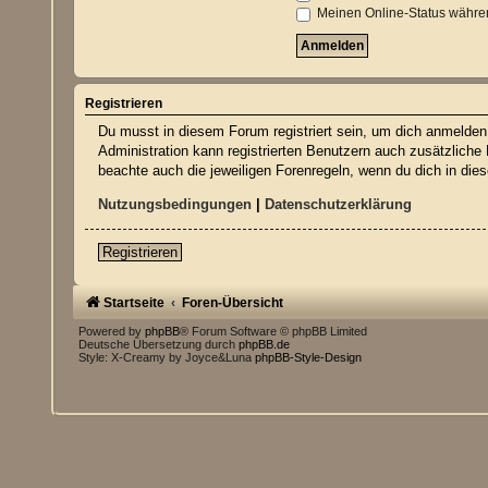
Meinen Online-Status währen
Registrieren
Du musst in diesem Forum registriert sein, um dich anmelden z
Administration kann registrierten Benutzern auch zusätzliche
beachte auch die jeweiligen Forenregeln, wenn du dich in di
Nutzungsbedingungen
|
Datenschutzerklärung
Registrieren
Startseite
Foren-Übersicht
Powered by
phpBB
® Forum Software © phpBB Limited
Deutsche Übersetzung durch
phpBB.de
Style: X-Creamy by Joyce&Luna
phpBB-Style-Design