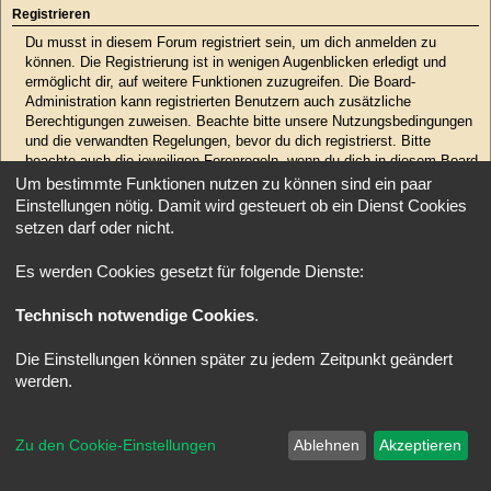
Registrieren
Du musst in diesem Forum registriert sein, um dich anmelden zu
können. Die Registrierung ist in wenigen Augenblicken erledigt und
ermöglicht dir, auf weitere Funktionen zuzugreifen. Die Board-
Administration kann registrierten Benutzern auch zusätzliche
Berechtigungen zuweisen. Beachte bitte unsere Nutzungsbedingungen
und die verwandten Regelungen, bevor du dich registrierst. Bitte
beachte auch die jeweiligen Forenregeln, wenn du dich in diesem Board
bewegst.
Um bestimmte Funktionen nutzen zu können sind ein paar
Einstellungen nötig. Damit wird gesteuert ob ein Dienst Cookies
Nutzungsbedingungen
|
Datenschutzerklärung
setzen darf oder nicht.
Registrieren
Es werden Cookies gesetzt für folgende Dienste:
Technisch notwendige Cookies
.
Startseite
Foren-Übersicht
Alle Zeiten sind
UTC
Powered by
phpBB
® Forum Software © phpBB Limited
Deutsche Übersetzung durch
phpBB.de
Die Einstellungen können später zu jedem Zeitpunkt geändert
Style: X-Creamy by Joyce&Luna
phpBB-Style-Design
werden.
Zu den Cookie-Einstellungen
Ablehnen
Akzeptieren