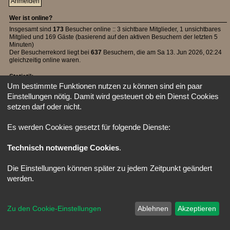
Wer ist online?
Insgesamt sind
173
Besucher online :: 3 sichtbare Mitglieder, 1 unsichtbares
Mitglied und 169 Gäste (basierend auf den aktiven Besuchern der letzten 5
Minuten)
Der Besucherrekord liegt bei
637
Besuchern, die am Sa 13. Jun 2026, 02:24
gleichzeitig online waren.
Statistik
Um bestimmte Funktionen nutzen zu können sind ein paar
Beiträge insgesamt
39492
• Themen insgesamt
1107
• Mitglieder insgesamt
Einstellungen nötig. Damit wird gesteuert ob ein Dienst Cookies
42
• Unser neuestes Mitglied:
Lapis
setzen darf oder nicht.
Startseite
Foren-Übersicht
Alle Zeiten sind
UTC
Powered by
phpBB
® Forum Software © phpBB Limited
Es werden Cookies gesetzt für folgende Dienste:
Deutsche Übersetzung durch
phpBB.de
Style: X-Creamy by Joyce&Luna
phpBB-Style-Design
Technisch notwendige Cookies
.
Die Einstellungen können später zu jedem Zeitpunkt geändert
werden.
Zu den Cookie-Einstellungen
Ablehnen
Akzeptieren