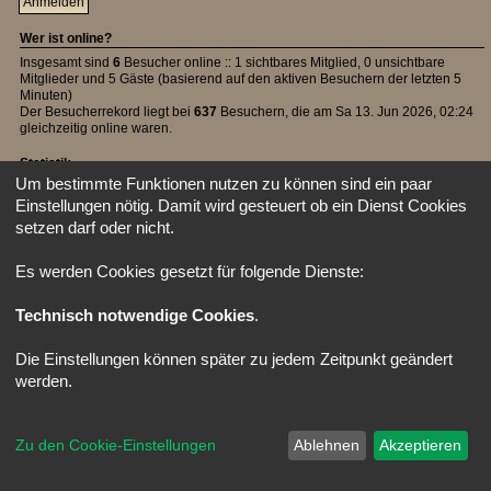
Wer ist online?
Insgesamt sind
6
Besucher online :: 1 sichtbares Mitglied, 0 unsichtbare
Mitglieder und 5 Gäste (basierend auf den aktiven Besuchern der letzten 5
Minuten)
Der Besucherrekord liegt bei
637
Besuchern, die am Sa 13. Jun 2026, 02:24
gleichzeitig online waren.
Statistik
Um bestimmte Funktionen nutzen zu können sind ein paar
Beiträge insgesamt
39492
• Themen insgesamt
1107
• Mitglieder insgesamt
Einstellungen nötig. Damit wird gesteuert ob ein Dienst Cookies
42
• Unser neuestes Mitglied:
Lapis
setzen darf oder nicht.
Startseite
Foren-Übersicht
Alle Zeiten sind
UTC
Powered by
phpBB
® Forum Software © phpBB Limited
Es werden Cookies gesetzt für folgende Dienste:
Deutsche Übersetzung durch
phpBB.de
Style: X-Creamy by Joyce&Luna
phpBB-Style-Design
Technisch notwendige Cookies
.
Die Einstellungen können später zu jedem Zeitpunkt geändert
werden.
Zu den Cookie-Einstellungen
Ablehnen
Akzeptieren