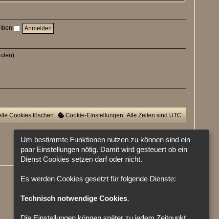
u
e
s
t
e
eiben
r
B
e
i
nuten)
t
r
a
g
Alle Cookies löschen
Cookie-Einstellungen
Alle Zeiten sind
UTC
Um bestimmte Funktionen nutzen zu können sind ein
paar Einstellungen nötig. Damit wird gesteuert ob ein
Dienst Cookies setzen darf oder nicht.
Es werden Cookies gesetzt für folgende Dienste:
Technisch notwendige Cookies
.
Die Einstellungen können später zu jedem Zeitpunkt