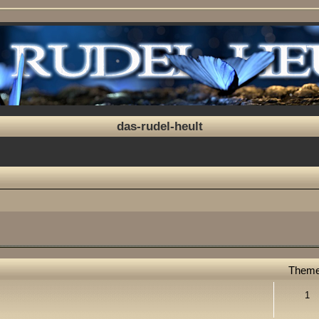
das-rudel-heult
Them
1